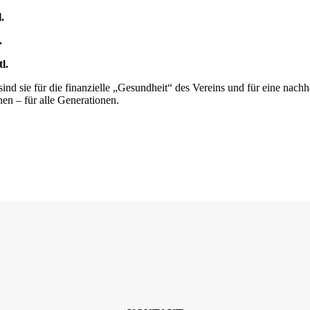
.
.
l.
ind sie für die finanzielle „Gesundheit“ des Vereins und für eine nach
nen – für alle Generationen.