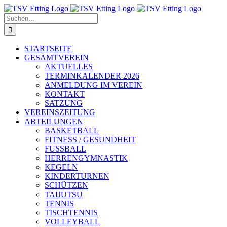
Skip
to
Suche
content
nach:
STARTSEITE
GESAMTVEREIN
AKTUELLES
TERMINKALENDER 2026
ANMELDUNG IM VEREIN
KONTAKT
SATZUNG
VEREINSZEITUNG
ABTEILUNGEN
BASKETBALL
FITNESS / GESUNDHEIT
FUSSBALL
HERRENGYMNASTIK
KEGELN
KINDERTURNEN
SCHÜTZEN
TAIJUTSU
TENNIS
TISCHTENNIS
VOLLEYBALL