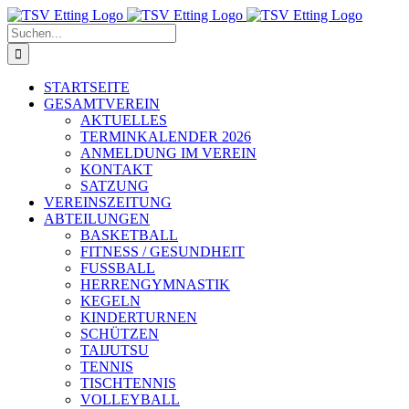
Skip
to
Suche
content
nach:
STARTSEITE
GESAMTVEREIN
AKTUELLES
TERMINKALENDER 2026
ANMELDUNG IM VEREIN
KONTAKT
SATZUNG
VEREINSZEITUNG
ABTEILUNGEN
BASKETBALL
FITNESS / GESUNDHEIT
FUSSBALL
HERRENGYMNASTIK
KEGELN
KINDERTURNEN
SCHÜTZEN
TAIJUTSU
TENNIS
TISCHTENNIS
VOLLEYBALL