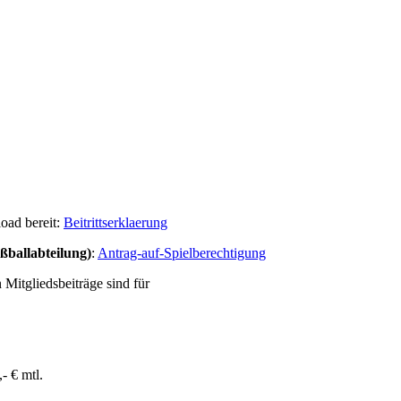
oad bereit:
Beitrittserklaerung
ßballabteilung)
:
Antrag-auf-Spielberechtigung
 Mitgliedsbeiträge sind für
- € mtl.