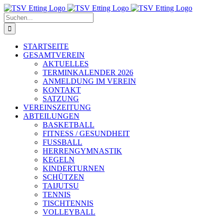
Skip
to
Suche
content
nach:
STARTSEITE
GESAMTVEREIN
AKTUELLES
TERMINKALENDER 2026
ANMELDUNG IM VEREIN
KONTAKT
SATZUNG
VEREINSZEITUNG
ABTEILUNGEN
BASKETBALL
FITNESS / GESUNDHEIT
FUSSBALL
HERRENGYMNASTIK
KEGELN
KINDERTURNEN
SCHÜTZEN
TAIJUTSU
TENNIS
TISCHTENNIS
VOLLEYBALL