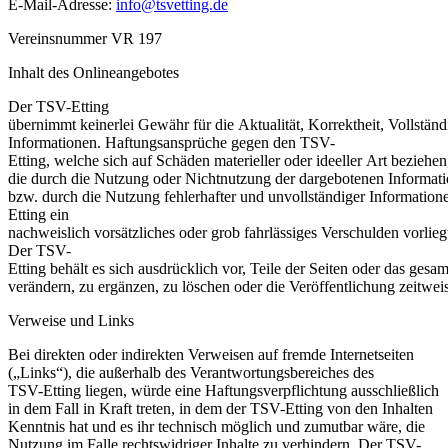
E-Mail-Adresse:
info@tsvetting.de
Vereinsnummer VR 197
Inhalt
des
Onlineangebotes
Der TSV-Etting
übernimmt
keinerlei
Gewähr
für
die
Aktualität
,
Korrektheit
,
Vollständ
Informationen
.
Haftungsansprüche
gegen
den TSV-
Etting,
welche
sich
auf
Schäden
materieller
oder
ideeller
Art
beziehen
die
durch
die
Nutzung
oder
Nichtnutzung
der
dargebotenen
Informat
bzw
.
durch
die
Nutzung
fehlerhafter
und
unvollständiger
Information
Etting
ein
nachweislich
vorsätzliches
oder
grob
fahrlässiges
Verschulden
vorlieg
Der TSV-
Etting
behält
es
sich
ausdrücklich
vor
,
Teile
der
Seiten
oder
das
gesam
verändern
,
zu
ergänzen
,
zu
löschen
oder
die
Veröffentlichung
zeitwei
Verweise und Links
Bei direkten
oder
indirekten Verweisen
auf
fremde Internetseiten
(„Links“), die außerhalb des Verantwortungsbereiches
des
TSV-Etting liegen, würde eine Haftungsverpflichtung ausschließlich
in dem Fall in Kraft treten, in dem der TSV-Etting von den Inhalten
Kenntnis hat und es ihr technisch möglich und zumutbar wäre, die
Nutzung im Falle rechtswidriger Inhalte zu verhindern. Der TSV-