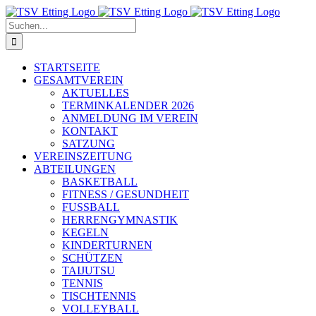
Skip
to
Suche
content
nach:
STARTSEITE
GESAMTVEREIN
AKTUELLES
TERMINKALENDER 2026
ANMELDUNG IM VEREIN
KONTAKT
SATZUNG
VEREINSZEITUNG
ABTEILUNGEN
BASKETBALL
FITNESS / GESUNDHEIT
FUSSBALL
HERRENGYMNASTIK
KEGELN
KINDERTURNEN
SCHÜTZEN
TAIJUTSU
TENNIS
TISCHTENNIS
VOLLEYBALL