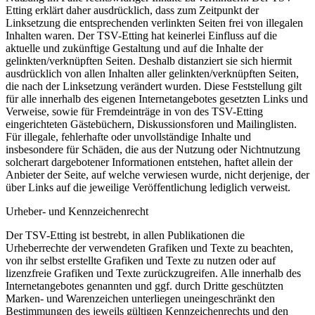
Etting erklärt daher ausdrücklich, dass zum Zeitpunkt der
Linksetzung die entsprechenden verlinkten Seiten frei von illegalen
Inhalten waren. Der TSV-Etting hat keinerlei Einfluss auf die
aktuelle und zukünftige Gestaltung und auf die Inhalte der
gelinkten/verknüpften Seiten. Deshalb distanziert sie sich hiermit
ausdrücklich von allen Inhalten aller gelinkten/verknüpften Seiten,
die nach der Linksetzung verändert wurden. Diese Feststellung gilt
für alle innerhalb des eigenen Internetangebotes gesetzten Links und
Verweise, sowie für Fremdeinträge in von des TSV-Etting
eingerichteten Gästebüchern, Diskussionsforen und Mailinglisten.
Für illegale, fehlerhafte oder unvollständige Inhalte und
insbesondere für Schäden, die aus der Nutzung oder Nichtnutzung
solcherart dargebotener Informationen entstehen, haftet allein der
Anbieter der Seite, auf welche verwiesen wurde, nicht derjenige, der
über Links auf die jeweilige Veröffentlichung lediglich verweist.
Urheber- und Kennzeichenrecht
Der TSV-Etting ist bestrebt, in allen Publikationen die
Urheberrechte der verwendeten Grafiken und Texte zu beachten,
von ihr selbst erstellte Grafiken und Texte zu nutzen oder auf
lizenzfreie Grafiken und Texte zurückzugreifen. Alle innerhalb des
Internetangebotes genannten und ggf. durch Dritte geschützten
Marken- und Warenzeichen unterliegen uneingeschränkt den
Bestimmungen des jeweils gültigen Kennzeichenrechts und den